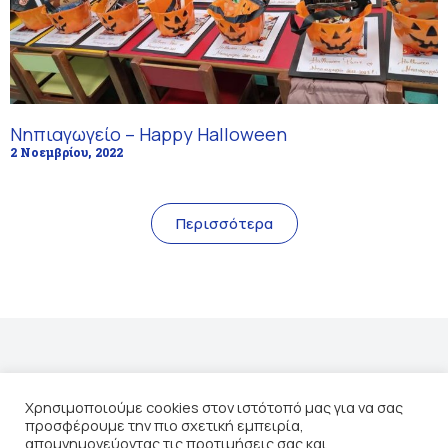
Νηπιαγωγείο – Happy Halloween
2 Νοεμβρίου, 2022
Περισσότερα
Χρησιμοποιούμε cookies στον ιστότοπό μας για να σας
προσφέρουμε την πιο σχετική εμπειρία,
Βρείτε μας στο instagram
απομνημονεύοντας τις προτιμήσεις σας και