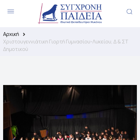
.
Αρχική
Χριστουγεννιάτικη Γιορτή Γυμνασίου-Λυκείου, Δ & ΣΤ
Δημοτικού