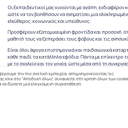
Οι Εκπαιδευτικοί μας κινούνται με αγάπη, ενδιαφέρον 
ώστε να τον βοηθήσουν να σχηματίσει μια ολοκληρωμέν
ελεύθερος, κοινωνικός και υπεύθυνος.
Προσφέρουν εξατομικευμένη φροντίδα και προσοχή, όπ
μαθητή τους να ξεπεράσει τους φόβους και τις ανησυχίε
Είναι όλοι άψογα επιστημονικά και παιδαγωγικά καταρ
κάθε παιδί τα κατάλληλα εφόδια. Πάντα με επίκεντρο τ
με το σχολείο και τον γονέα, ώστε μέσα από τη συνεργα
στόχοι.
φέρουμε την πιο σχετική εμπειρία, απομνημονεύοντας τις
 κλικ στο "Αποδοχή όλων", συναινείτε στη χρήση όλων των cooki
ια να δώσετε μια ελεγχόμενη συγκατάθεση.
Επικοινωνία