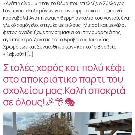
«Αγάπη είναι…» ήταν το θέμα που επέλεξε ο Σύλλογος
Γονέων και Κηδεμόνων για την συμμετοχή στο φετινό
καρναβάλι! Αγάπη είναι η θερμή αγκαλιά του γονιού, ένα
γλυκό χαμόγελο, στιγμές με φίλους…Μικροί και μεγάλοι
φέτος αναδείξαμε την σημασία και την ομορφιά της
αγάπης κερδίζοντας το 1ο Βραβείο «Ποικιλίας
Χρωμάτων και Συναισθημάτων» και το 1ο Βραβείο
«Κεφιού»! […]
Στολές,χορός και πολύ κέφι
στο αποκριάτικο πάρτι του
σχολείου μας.Καλή αποκριά
σε όλους!🎉🎊🎭