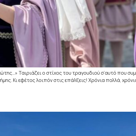
της…» Ταιριάζει ο στίχος του τραγουδιού σ’αυτό που συμβ
μης. Κι εφέτος λοιπόν στις επάλξεις! Χρόνια πολλά, χρόνια