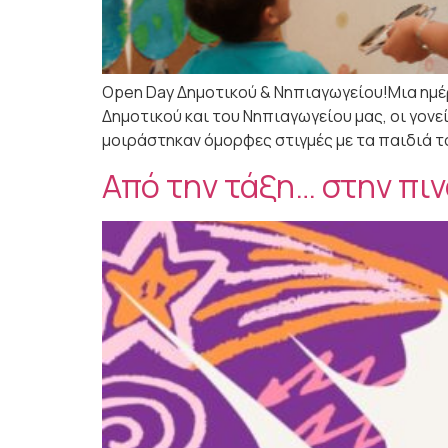
Open Day Δημοτικού & Νηπιαγωγείου!Μια ημέρ
Δημοτικού και του Νηπιαγωγείου μας, οι γονε
μοιράστηκαν όμορφες στιγμές με τα παιδιά τ
Από την τάξη… στην π